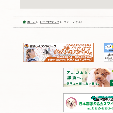
ホーム
>
おでかけマップ
>
コテージ わん'S